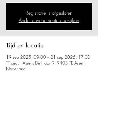
Registratie is afgesloten
Andere evenementen bekijken
Tijd en locatie
19 sep 2025, 09:00 – 21 sep 2025, 17:00
TT circuit Assen, De Haar 9, 9405 TE Assen,
Nederland
Deel dit evenement