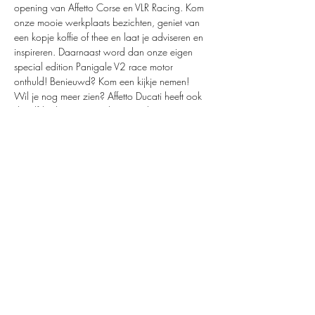
opening van Affetto Corse en VLR Racing. Kom 
onze mooie werkplaats bezichten, geniet van 
een kopje koffie of thee en laat je adviseren en 
inspireren. Daarnaast word dan onze eigen 
special edition Panigale V2 race motor 
onthuld! Benieuwd? Kom een kijkje nemen!
Wil je nog meer zien? Affetto Ducati heeft ook 
dezelfde datums opendagen en live experience 
dagen! Voor ieder wat wilst dus!
Share this event