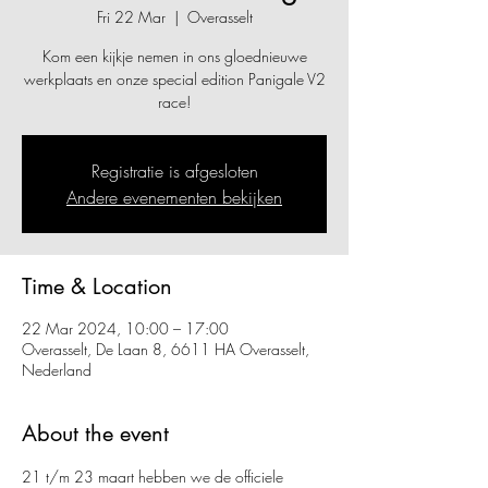
Fri 22 Mar
  |  
Overasselt
Kom een kijkje nemen in ons gloednieuwe
werkplaats en onze special edition Panigale V2
race!
Registratie is afgesloten
Andere evenementen bekijken
Time & Location
22 Mar 2024, 10:00 – 17:00
Overasselt, De Laan 8, 6611 HA Overasselt,
Nederland
About the event
21 t/m 23 maart hebben we de officiele 